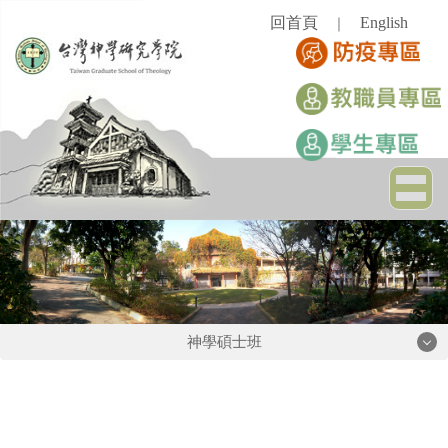
跳
回首頁
English
｜
到
主
要
內
容
區
神學碩士班
神學碩士班