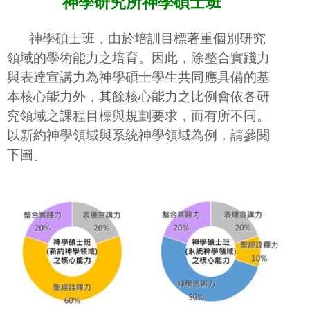
神學研究所神學碩士班
成立宗旨
招生訊息
神學碩士班，由於培訓目標著重個別研究
領域的學術能力之培育。因此，除整合實
踐力
師資陣容
與表達宣講力為神學碩士學生共同應具備的基
課程表&行事曆
本核心能力外，其餘核心能力之比例會依各研
究領域之課程目標與規劃要求，而有所不同。
精彩回顧
以新約神學領域與系統神學領域為例，請參閱
校園美化實驗
下圖。
下載專區
錄取名單公告
歷屆博碩士論文資訊