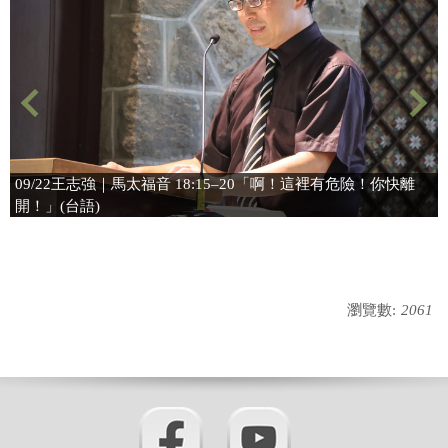
宗旨
招生訊息
師資陣容
核心能力指標
課程規劃
09/22王志強｜馬太福音 18:15–20「啊！這裡有危險！你快離
開！」(台語)
課程表
新生見證
活動花絮
瀏覽數:
2061
校園專題
下載專區
成員聯絡