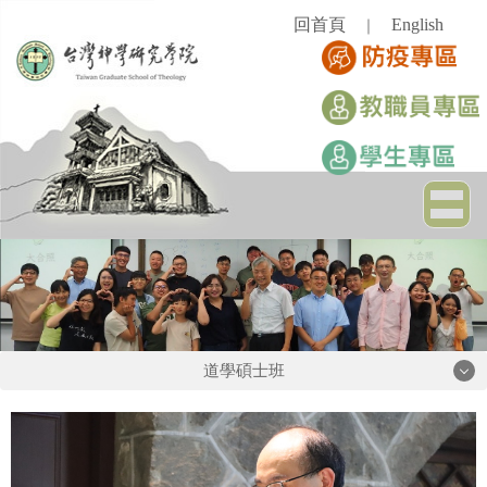
跳
回首頁
English
｜
到
主
要
內
容
區
道學碩士班
道學碩士班