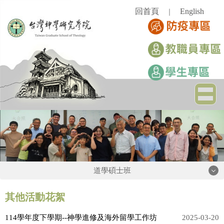
跳
回首頁
English
｜
到
主
要
內
容
區
道學碩士班
道學碩士班
其他活動花絮
114學年度下學期--神學進修及海外留學工作坊
2025-03-20