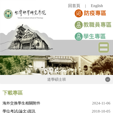
跳
回首頁
English
｜
到
主
要
內
容
區
道學碩士班
道學碩士班
下載專區
海外交換學生相關附件
2024-11-06
宗旨
學位考試(論文)資訊
2018-10-05