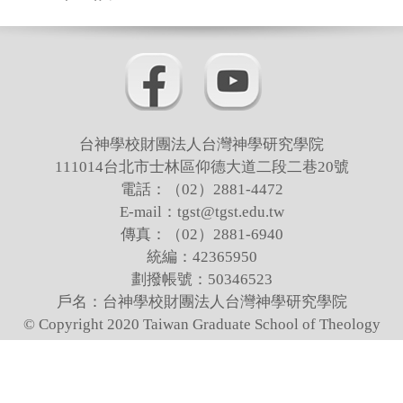
招生訊息
師資陣容
核心能力指標
課程規劃
台神學校財團法人台灣神學研究學院
111014台北市士林區仰德大道二段二巷20號
課程表
電話：（02）2881-4472
新生見證
E-mail：tgst@tgst.edu.tw
傳真：（02）2881-6940
活動花絮
統編：42365950
校園專題
劃撥帳號：50346523
戶名：台神學校財團法人台灣神學研究學院
下載專區
© Copyright 2020 Taiwan Graduate School of Theology
成員聯絡
法規專區