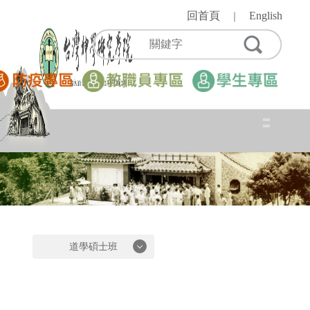
跳
回首頁
English
｜
到
主
要
內
容
區
道學碩士班
道學碩士班