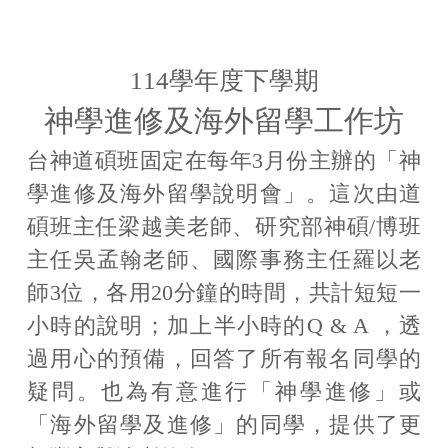
宗旨
招生訊息
114學年度下學期
神學進修及海外留學工作坊
師資陣容
台神道碩班固定在每年3月份主辦的「神
核心能力指標
學進修及海外留學說明會」。這次由道
課程規劃
碩班主任梁越美老師、研究部神碩/博班
主任吳孟翰老師、國際事務主任羅以老
課程表
師3位，各用20分鐘的時間，共計短短一
新生見證
小時的說明；加上半小時的Q & A ，透
過用心的預備，回答了所有報名同學的
活動花絮
疑問。也為有意進行「神學進修」或
校園專題
「海外留學及進修」的同學，提供了更