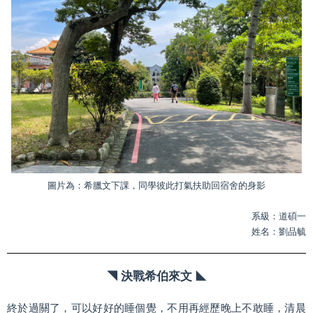
法規專區
圖片為：希臘文下課，同學彼此打氣扶助回宿舍的身影
系級：道碩一
姓名：劉品毓
◥
決戰希伯來文
◣
終於過關了，可以好好的睡個覺，不用再經歷晚上不敢睡，清晨