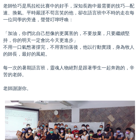
老師恰巧是馬拉松比賽中的好手，深知長跑中最需要的技巧—配
速、換氣。平時嚴謹不苟言笑的他，卻在語言班中不時的走在每
一位同學的旁邊，聲聲叮嚀呼喚：
「加油，你們比自己想像的更厲害的，不要放棄，只要繼續堅
持，你的明天一定會比今天更進步」
不用一口氣憋著撐完，不用害怕落後，他以行動實踐，身為牧人
的師長，最好的風範。
每一次的暑期語言班，靈魂人物絕對是跟著學生一起奔跑的，辛
苦的老師。
老師謝謝你。