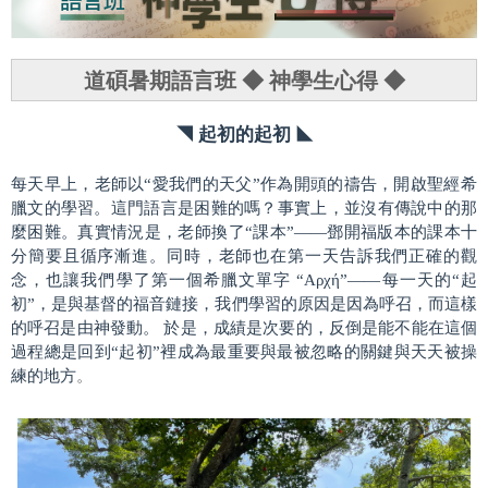
宗旨
招生訊息
道碩暑期語言班 ◆ 神學生心得 ◆
師資陣容
◣ 起初的起初 ◥
核心能力指標
每天早上，老師以
“
愛我們的天父
”
作為開頭的禱告，開啟聖經希
課程規劃
臘文的學習。這門語言是困難的嗎？事實上，並沒有傳說中的那
課程表
麼困難。真實情況是，老師換了
“
課本
”——
鄧開福版本的課本十
分簡要且循序漸進。同時，老師也在第一天告訴我們正確的觀
新生見證
念，也讓我們學了第一個希臘文單字
“Αρχή”——
每一天的
“
起
初
”
，是與基督的福音鏈接，我們學習的原因是因為呼召，而這樣
活動花絮
的呼召是由神發動。 於是，成績是次要的，反倒是能不能在這個
過程總是回到
“
起初
”
裡成為最重要與最被忽略的關鍵與天天被操
校園專題
練的地方
。
下載專區
成員聯絡