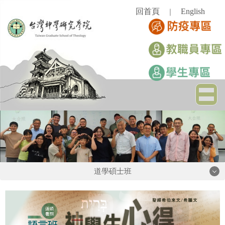
跳
回首頁
English
｜
到
主
要
內
容
區
道學碩士班
道學碩士班