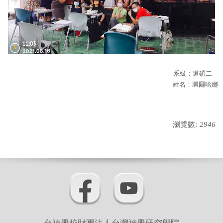
系級：道碩二
姓名：珮爾哈娜
瀏覽數:
2946