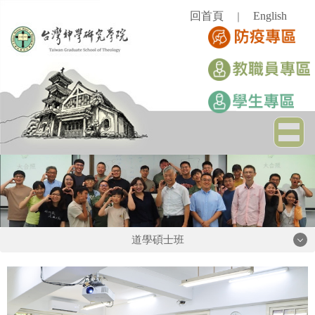
跳
回首頁
English
｜
到
主
要
內
容
區
道學碩士班
道學碩士班