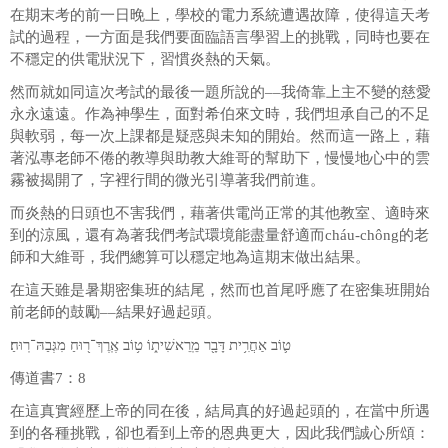
在期末考的前一日晚上，學校的電力系統遭遇故障，使得這天考
試的過程，一方面是我們要面臨語言學習上的挑戰，同時也要在
不穩定的供電狀況下，習慣炎熱的天氣。
然而就如同這次考試的最後一題所說的––我倚靠上主不變的慈愛
永永遠遠。作為神學生，面對希伯來文時，我們坦承自己的不足
與軟弱，每一次上課都是疑惑與未知的開始。然而這一路上，藉
著泓專老師不倦的教導與助教大維哥的幫助下，慢慢地心中的雲
霧被揭開了，字裡行間的微光引導著我們前進。
而炎熱的日頭也不害我們，藉著供電尚正常的其他教室、適時來
到的涼風，還有為著我們考試環境能盡量舒適而cháu-chông的老
師和大維哥，我們總算可以穩定地為這期末做出結果。
在這天雖是暑期密集班的結尾，然而也首尾呼應了在密集班開始
前老師的鼓勵––結果好過起頭。
ט֛וֹב אַחֲרִ֥ית דָּבָ֖ר מֵֽרֵאשִׁית֑וֹ ט֥וֹב אֶֽרֶךְ־ר֖וּחַ מִגְּבַהּ־רֽוּחַ׃
傳道書7：8
在這真實經歷上帝的同在後，結局真的好過起頭的，在當中所遇
到的各種挑戰，卻也看到上帝的恩典更大，因此我們誠心所頌：