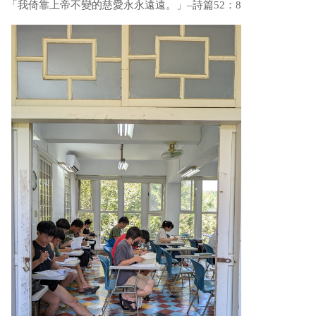
「我倚靠上帝不變的慈愛永永遠遠。」–詩篇52：8