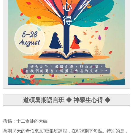
法規專區
道碩暑期語言班 ◆ 神學生心得 ◆
撰稿：十二食徒的大編
為期18天的希伯來文I密集班課程，在8/28劃下句點。特別的是，