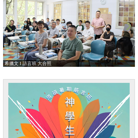
宗旨
招生訊息
師資陣容
核心能力指標
課程規劃
希臘文 I 語言班 大合照
課程表
新生見證
活動花絮
校園專題
下載專區
成員聯絡