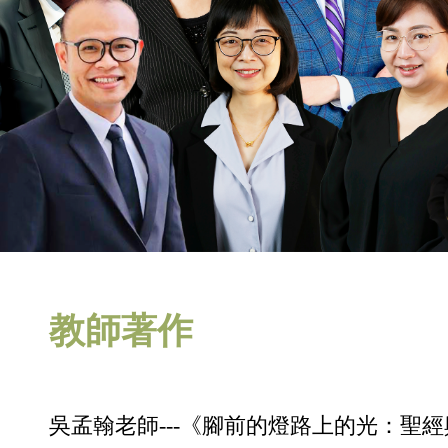
教師著作
吳孟翰老師---《腳前的燈路上的光：聖經與處境詮釋》(A Lam