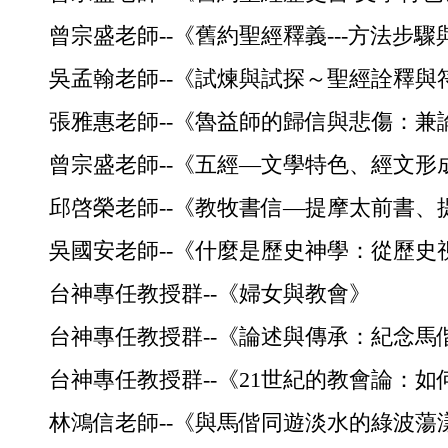
曾宗盛老師--《舊約聖經釋義---方法步
吳孟翰老師--《試煉與試探～聖經詮釋與
張雅惠老師--《魯益師的歸信與悲傷：
曾宗盛老師--《五經—文學特色、經文
邱啓榮老師--《教牧書信—提摩太前書、
吳國安老師--《什麼是歷史神學：從歷
台神專任教授群--《婦女與教會》
台神專任教授群--《論述與傳承：紀念馬偕
台神專任教授群--《21世紀的教會論：
林鴻信老師--《與馬偕同遊淡水的綠波蕩