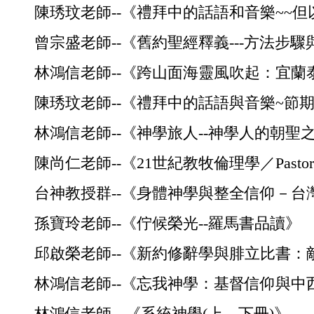
陳琇玟老師--《禮拜中的話語和音樂~~但
曾宗盛老師--《舊約聖經釋義---方法步
林鴻信老師--《跨山面海靈風吹起：宜蘭
陳琇玟老師--《禮拜中的話語與音樂~節
林鴻信老師--《神學旅人--神學人的朝聖
陳尚仁老師--《21世紀教牧倫理學／Pastoral ethic
台神教授群--《身體神學與整全信仰－台
孫寶玲老師--《佇候榮光--羅馬書品讀》
邱啟榮老師--《新約修辭學與腓立比書：
林鴻信老師--《忘我神學：基督信仰與
林鴻信老師-- 《系統神學(上、下冊)》