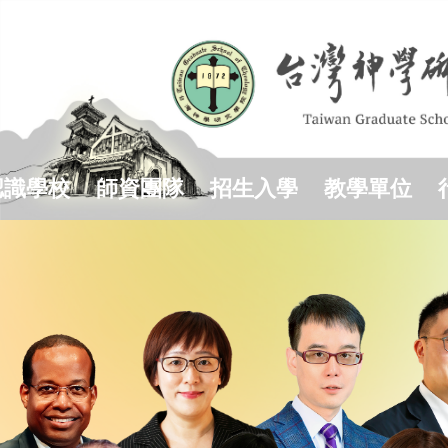
跳
到
主
要
內
容
區
認識學校
師資團隊
招生入學
教學單位