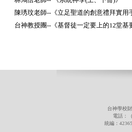
陳琇玟老師--《立足聖道的創意禮拜實用
台神教授團--《基督徒一定要上的12堂基
台神學校財
電話：（02
統編：423