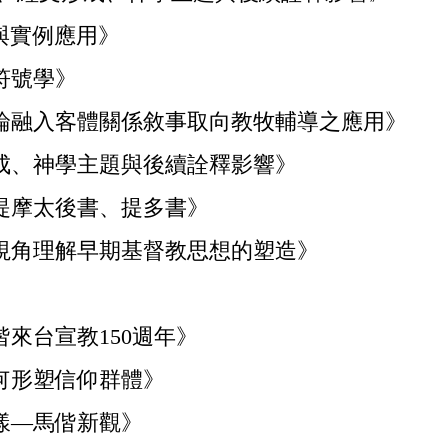
驟與實例應用》
符號學》
兼論融入客體關係敘事取向教牧輔導之應用》
形成、神學主題與後續詮釋影響》
提摩太後書、提多書》
史視角理解早期基督教思想的塑造》
來台宣教150週年》
如何形塑信仰群體》
漾—馬偕新觀》