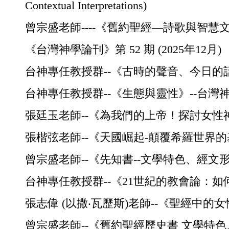
Contextual Interpretations)
曾宗盛老師----《舊約聖經—詩歌與智慧文學》 (The Poe
《台灣神學論刊》第 52 期 (2025年12月)
台神專任教授群--《古時的聲音、今日的
台神專任教授群--《生態與靈性》--台灣
張廷玉老師--《為我們的上帝！探討女
張楷弦老師--《天國崛起-顛覆希羅世界
曾宗盛老師--《先知書--文學特色、經
台神專任教授群--《21世紀的教會論：
張志偉 (以撒‧瓦歷斯)老師--《聖經中
曾宗盛老師--《舊約聖經歷史書 文學特