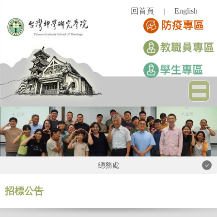
跳
回首頁
English
｜
到
主
要
內
容
區
總務處
總務處
招標公告