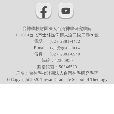
庶務組
保管組
出納組
台神學校財團法人台灣神學研究學院
業務諮詢
111014台北市士林區仰德大道二段二巷20號
電話：（02）2881-4472
相關法規
E-mail：tgst@tgst.edu.tw
傳真：（02）2881-6940
校園安全地圖
統編：42365950
採購案件公告專區
劃撥帳號：50346523
戶名：台神學校財團法人台灣神學研究學院
© Copyright 2020 Taiwan Graduate School of Theology