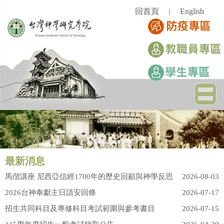
跳
回首頁
English
｜
到
主
要
內
容
區
最新消息
馬偕講座 尼西亞信經1700年的歷史回顧與神學反思
2026-08-03
2026台神奉獻主日請安回條
2026-07-17
招生共同科目及專修科目考試範圍與參考書目
2026-07-15