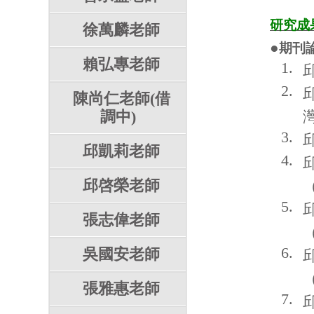
研究成
徐萬麟老師
●
期刊
賴弘專老師
1.
2.
陳尚仁老師(借
調中)
3.
邱凱莉老師
4.
邱啓榮老師
5.
張志偉老師
6.
吳國安老師
張雅惠老師
7.