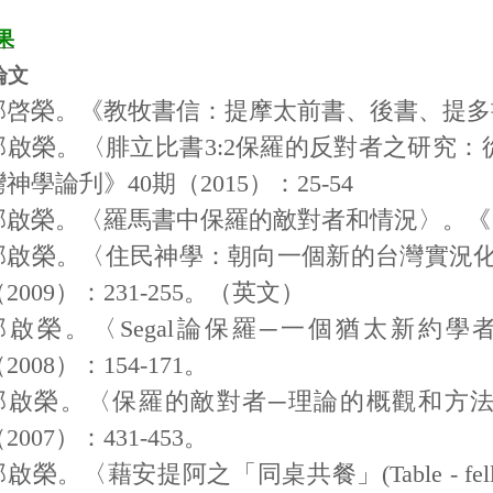
果
論文
邱啓榮。《教牧書信：提摩太前書、後書、提多書
邱啟榮。〈腓立比書
3:2
保羅的反對者之研究：
灣神學論刋》
40
期（
2015
）：
25-54
邱啟榮。〈羅馬書中保羅的敵對者和情況〉。《
邱啟榮。〈住民神學：朝向一個新的台灣實況
（
2009
）：
231-255
。（英文）
邱啟榮。〈
Segal
論保羅─一個猶太新約學
（
2008
）：
154-171
。
邱啟榮。〈保羅的敵對者─理論的概觀和方
（
2007
）：
431-453
。
邱啟榮。〈藉安提阿之「同桌共餐」
(Table - fe