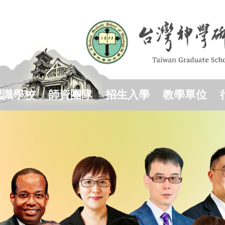
跳
到
主
要
內
容
區
認識學校
師資團隊
招生入學
教學單位