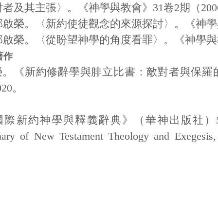
對者及其主張〉。《神學與教會》
31
卷
2
期（
200
邱啟榮。〈新約使徒觀念的來源探討〉。《神學
邱啟榮。〈從盼望神學的角度看罪〉。《神學與
著作
榮。《新約修辭學與腓立比書：敵對者與保羅
20。
際新約神學與釋義辭典》（華神出版社）5冊，2022/
nary of New Testament Theology and Exegesis, 