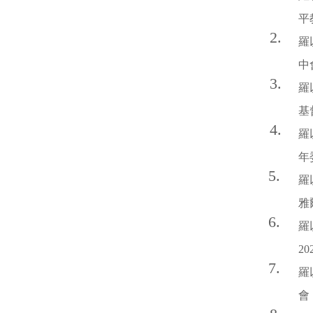
平
2.
羅
中
3.
羅
基
4.
羅
年
5.
羅
雅
6.
羅
2
7.
羅
會