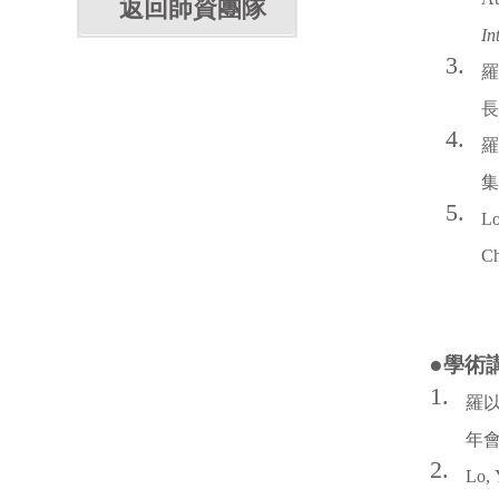
返回師資團隊
In
3.
羅
長
4.
5.
Lo
Ch
●
學術
1.
羅以
年會
2.
Lo, 