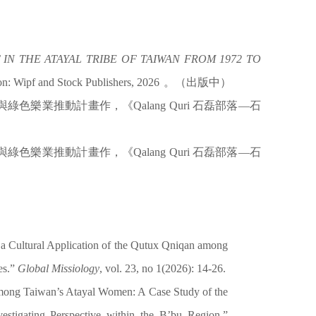
N THE ATAYAL TRIBE OF TAIWAN FROM 1972 TO
n: Wipf and Stock Publishers,
2026
。（出版中）
與綠色樂業推動計畫作，《
Qalang Quri
石磊部落—石
與綠色樂業推動計畫作，《
Qalang Quri
石磊部落—石
 a Cultural Application of the Qutux Qniqan among
es.”
Global Missiology
, vol. 23, no 1(2026): 14-26.
 among Taiwan’s Atayal Women: A Case Study of the
stigating Perspective within the B’bu Region.”