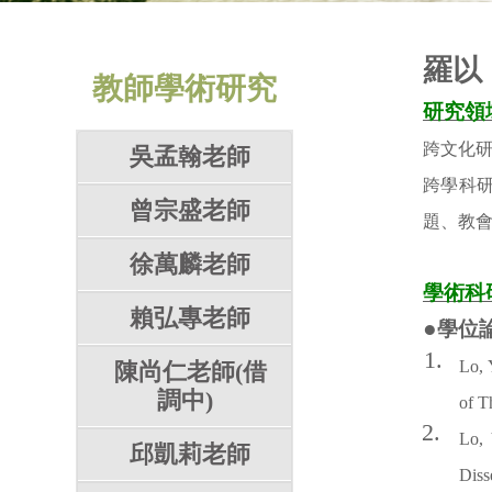
羅以
教師學術研究
研究領
跨文化
吳孟翰老師
跨學科
曾宗盛老師
題、教
徐萬麟老師
學術科
賴弘專老師
●
學位
1.
Lo, 
陳尚仁老師(借
調中)
of T
2.
Lo,
邱凱莉老師
Diss