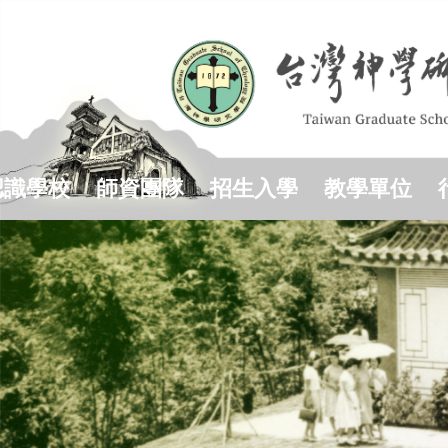
跳
到
主
要
內
容
區
認識學校
師資團隊
招生入學
教學單位