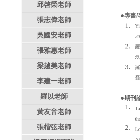
邱啓榮老師
●
專書
張志偉老師
1.
Y
吳國安老師
2
2.
張雅惠老師
梁越美老師
3.
李建一老師
羅以老師
●
期刊
1.
Ta
黃友音老師
th
張楷弦老師
2.
Lo
At