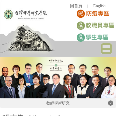
跳
回首頁
English
｜
到
主
要
內
容
區
教師學術研究