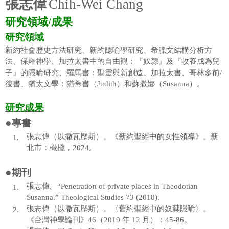
教師學術研究
張志偉
Chih-Wei Chang
研究領域
/
成果
吳孟翰老師
研究領域
新約社會歷史方法研究、新約隱喻學研究、希臘文結構分析方
曾宗盛老師
法、保羅神學、加拉太書中的自由觀：『奴隸』及『收養成為兒
子』的隱喻研究、羅馬書：聖靈與新創造、加拉太書、哥林多前/
徐萬麟老師
後書、猶太文學：猶蒂書（Judith）和蘇撒娜（Susanna）。
賴弘專老師
研究成果
陳尚仁老師(借調中)
●
專書
張志偉（以撒瓦歷斯）。《新約聖經中的女性領導》。新
邱凱莉老師
1.
北市：橄欖，2024。
邱啓榮老師
●
期刊
張志偉老師
張志偉。“Penetration of private places in Theodotian
1.
Susanna.” Theological Studies 73 (2018).
吳國安老師
張志偉（以撒瓦歷斯）。〈舊約聖經中的奴隸隱喻〉。
2.
《台灣神學論刊》46（2019 年 12 月）：45-86。
張雅惠老師