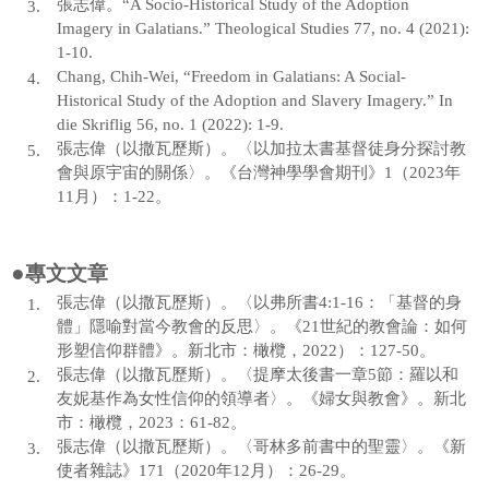
張志偉。
“A Socio-Historical Study of the Adoption
3.
梁越美老師
Imagery in Galatians.” Theological Studies 77, no. 4 (2021):
1-10.
李建一老師
Chang, Chih-Wei, “Freedom in Galatians: A Social-
4.
Historical Study of the Adoption and Slavery Imagery.” In
羅以老師
die Skriflig 56, no. 1 (2022): 1-9.
張志偉（以撒瓦歷斯）。〈以加拉太書基督徒身分探討教
5.
黃友音老師
會與原宇宙的關係〉。《台灣神學學會期刊》1（2023年
11月）：1-22。
張楷弦老師
返回師資團隊
●
專文文章
張志偉（以撒瓦歷斯）。〈以弗所書4:1-16：「基督的身
1.
體」隱喻對當今教會的反思〉。《21世紀的教會論：如何
形塑信仰群體》。新北市：橄欖，2022）：127-50。
張志偉（以撒瓦歷斯）。〈提摩太後書一章5節：羅以和
2.
友妮基作為女性信仰的領導者〉。《婦女與教會》。新北
市：橄欖，2023：61-82。
張志偉（以撒瓦歷斯）。〈哥林多前書中的聖靈〉。《新
3.
使者雜誌》171（2020年12月）：26-29。