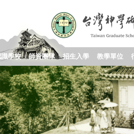
跳
到
主
要
內
容
區
認識學校
師資團隊
招生入學
教學單位