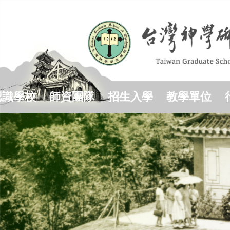
跳
到
主
要
內
容
區
認識學校
師資團隊
招生入學
教學單位