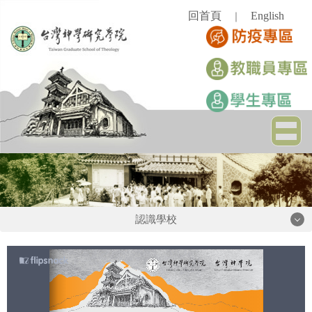
跳
回首頁
English
｜
到
主
要
內
容
區
認識學校
認識學校
學校簡史