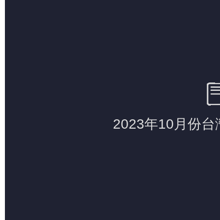
辦校理念
辦學績效
學校之美
行事曆
概覽(學生手冊)
學校院訊
嶺頭之聲
交通資訊