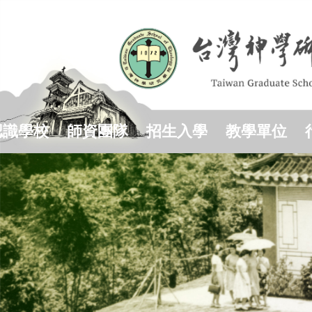
跳
到
主
要
內
容
區
認識學校
師資團隊
招生入學
教學單位