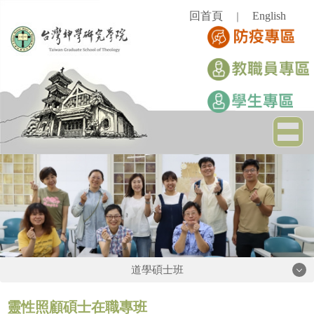
跳
回首頁
English
｜
到
主
要
內
容
區
道學碩士班
道學碩士班
靈性照顧碩士在職專班