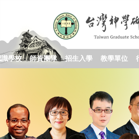
跳
到
主
要
內
容
區
認識學校
師資團隊
招生入學
教學單位