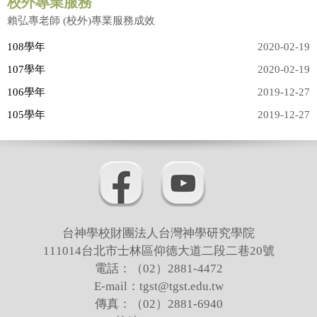
教師專業服務
校外專業服務
賴弘專老師 (校外)專業服務成效
吳孟翰老師
108學年
2020-02-19
107學年
2020-02-19
邱啓榮老師
106學年
2019-12-27
張志偉老師
105學年
2019-12-27
曾宗盛老師
徐萬麟老師
賴弘專老師
陳尚仁老師(借調中)
台神學校財團法人台灣神學研究學院
邱凱莉老師
111014台北市士林區仰德大道二段二巷20號
電話：（02）2881-4472
張雅惠老師
E-mail：tgst@tgst.edu.tw
傳真：（02）2881-6940
梁越美老師