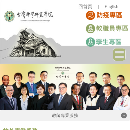
跳
回首頁
English
｜
到
主
要
內
容
區
教師專業服務