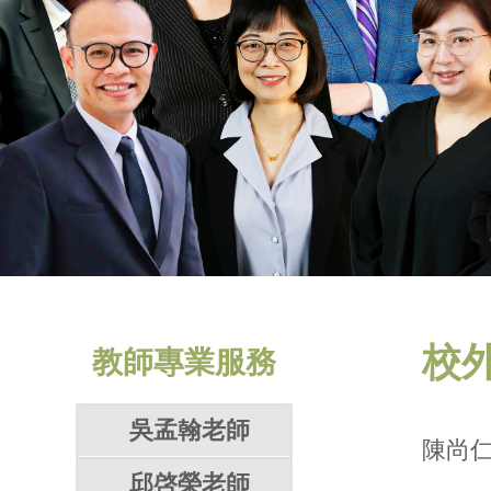
校
教師專業服務
吳孟翰老師
陳尚仁
邱啓榮老師