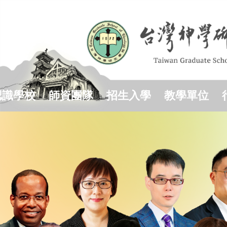
跳
到
主
要
內
容
區
認識學校
師資團隊
招生入學
教學單位