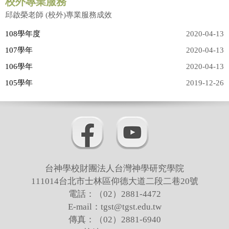
教師專業服務
校外專業服務
邱啟榮老師 (校外)專業服務成效
吳孟翰老師
108學年度
2020-04-13
107學年
2020-04-13
邱啓榮老師
106學年
2020-04-13
張志偉老師
105學年
2019-12-26
曾宗盛老師
徐萬麟老師
賴弘專老師
陳尚仁老師(借調中)
台神學校財團法人台灣神學研究學院
邱凱莉老師
111014台北市士林區仰德大道二段二巷20號
電話：（02）2881-4472
張雅惠老師
E-mail：tgst@tgst.edu.tw
傳真：（02）2881-6940
梁越美老師