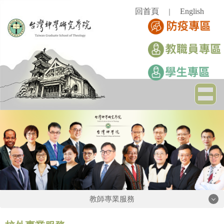
跳
回首頁
English
｜
到
主
要
內
容
區
教師專業服務