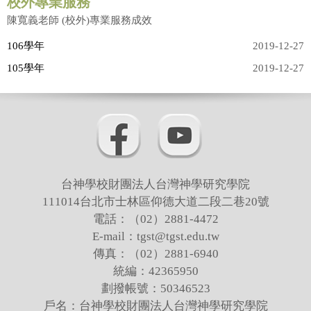
教師專業服務
校外專業服務
陳寬義老師 (校外)專業服務成效
吳孟翰老師
106學年
2019-12-27
105學年
2019-12-27
邱啓榮老師
張志偉老師
曾宗盛老師
徐萬麟老師
台神學校財團法人台灣神學研究學院
賴弘專老師
111014台北市士林區仰德大道二段二巷20號
陳尚仁老師(借調中)
電話：（02）2881-4472
E-mail：tgst@tgst.edu.tw
邱凱莉老師
傳真：（02）2881-6940
統編：42365950
張雅惠老師
劃撥帳號：50346523
梁越美老師
戶名：台神學校財團法人台灣神學研究學院