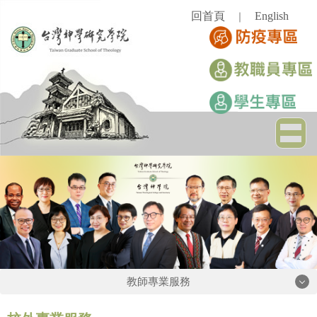
跳
回首頁
English
｜
到
主
要
內
容
區
教師專業服務