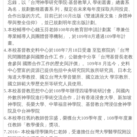
忘錄，以「台灣神學研究學院‧基督教華人 學術叢書」總書系
為名，規劃數種叢書系 列，擬定在未來每年度採取共同投資、
合作出版的方式。目前已於10月出版《雙連講座文集：身體神
學與整全信仰》，並已規劃明年度出版計劃。
3.
本校輔導中心錢玉芬老師108年向教育部申請計劃案「專兼任
專業輔導人員團體督導機制」，於109年8月通過109學年計
畫。
4.
本校基督教史料中心於108年7月18日受邀 至監察院的「台灣
民間團體參與國際合作工 作」公聽會中分享「台灣基督長老教
會參與 國際合作工作的歷史與評價」。109年8 月迄今，史料
中心豐富的資源已提供包括中央研究院民族所研究員、日本北
海道大學教授、國立台灣大學音樂所、國立政治大 學宗教所、
國立師範大學歷史所等研究人員使用。
5.
本校基督教思想中心於108學年辦理四場學術研討會，與國內
外數所神學院進行學術交流合作，計有香港浸會大學、新加坡
神學院、長榮大學、中華福音神學院、基督教台灣浸信會神學
院及中台神學院
6.
本校專任舊約教師曾宗盛，榮獲台大109學年度，108學年度兼
任教師「教學優良」獎項。
7.
2016~ 本校倫理學陳尚仁老師，受邀擔任台灣大學醫學院附設