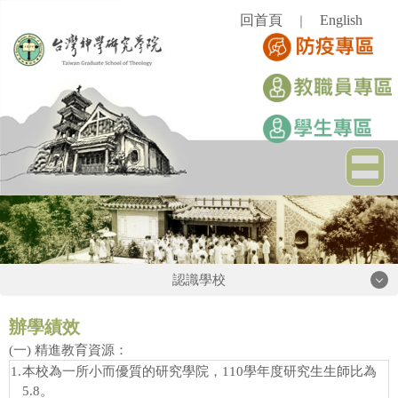
跳
回首頁
English
｜
到
主
要
內
容
區
認識學校
認識學校
辦學績效
(一) 精進教育資源：
1.
本校為一所小而優質的研究學院，110學年度研究生生師比為
學校簡史
5.8。