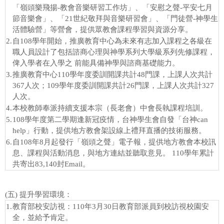
「嶺頭樂飛揚-教會音樂研習工作坊」、「安慰之聲-平安七月
節音樂會」、「21世紀敬拜與音樂研習會」、「門徒營-神學生
活體驗營」等營會，提供眾教會課程學習與資源分享。
2.
自108學年開始，推廣教育中心為未來有志加入課程之各級在
職人員設計了包括諮商心理與神學系列大學級系列先修課程，
俾入學者在入學之 前能具備神學與諮商基礎能力。
3.
推廣教育中心110學年度委訓開課共計48門課，上課人次共計
367人次；109學年度委訓開課共計26門課，上課人次共計327
人次。
4.
本校教師奉派持續支援本宗（長老會）中會長執課程培訓。
5.
108學年度第二學期逢新冠疫情，台神學生會自發「台神can
help」行動，提供地方教會架設線上禮拜直播的技術服務。
6.
自108年8月起發行「嶺頭之聲」電子報，提供地方教會本校訊
息、課程與活動消息，與地方連結並聽取意見。
110學年累計
共寄出83,140封Email。
(五) 提升學習環境：
1.
教育部校安訪視：110年3月30日教育部派員到校訪視校園安
全，並給予肯定。