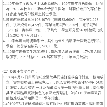
2.
110年學年度教師博士比例為95%，109年學年度教師博士比例
辦校理念
為95%，本校自105學年准予招生開始，所聘任進用的專任教
師皆擁有教育部認可之博士學位。
辦學績效
3.
圖書館總館藏量達106,497件（圖書83,660件、電子書2,028
學校之美
件、視聽資料10,472件、專業過期期刊8,850件、電子期刊
1,283種、資料庫33種），平均每一學生可分配563件館藏（統
行事曆
計至2024年7月31日）。
4.
110學年度自籌獎助學金，其中包含生活助學金與緊急紓困助
概覽(學生手冊)
學金，總發放金額為1,240,000元。
5.
110學年度畢業生就業統計：58%進入教會服事、17%進入職
學校院訊
場服事、21%進修中、4%居家服事 (111年10月統計)。
嶺頭之聲
(二) 發展產官學合作：
交通資訊
1.
109年6月12日與馬偕紀念醫院共同簽訂產學合作計畫，預備成
立「靈性照顧碩士在職專班」，以落實神學與靈性的學術與應
用研究，為台灣第 一線及預備進入第一線的照護人員，提供兼
具學術與臨床實踐特色的在職進深培訓。並於110學年獲教育
部核准成立開始辦理111學年招生。
2.
於109年5月與橄欖華宣出版有限公司簽訂學術叢書出版計畫備