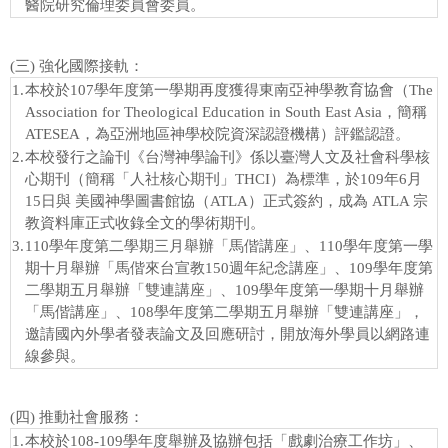
醫院研究倫理委員會委員。
(三) 強化國際接軌：
1.
本校於107學年度第一學期再度獲得東南亞神學教育協會（The
Association for Theological Education in South East Asia，簡稱
ATESEA，為亞洲地區神學校院資深認證機構）評鑑認證。
2.
本校發行之論刊《台灣神學論刊》係以臺灣人文及社會科學核
心期刊（簡稱「人社核心期刊」THCI）為標準，於109年6月
15日與 美國神學圖書館協（ATLA）正式簽約，成為 ATLA 宗
教資料庫正式收錄全文的學術期刊。
3.
110學年度第二學期三月舉辦「馬偕講座」、110學年度第一學
期十月舉辦「馬偕來台宣教150週年紀念講座」、109學年度第
二學期五月舉辦「雙連講座」、109學年度第一學期十月舉辦
「馬偕講座」、108學年度第二學期五月舉辦「雙連講座」，
邀請國內外學者發表論文及回應研討，開放海外學員以網路連
線參與。
(四) 推動社會服務：
1.
本校於108-109學年度舉辦及協辦包括「戲劇治療工作坊」、